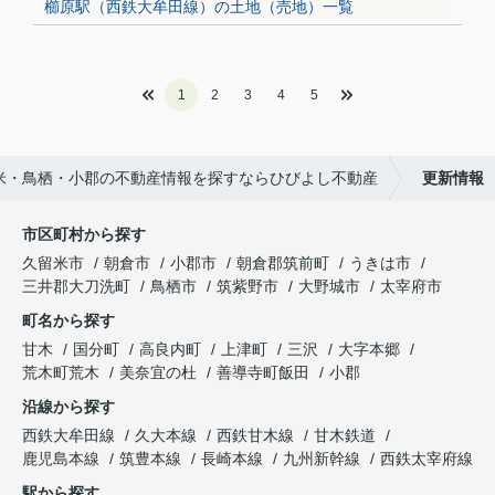
櫛原駅（西鉄大牟田線）の土地（売地）一覧
1
2
3
4
5
米・鳥栖・小郡の不動産情報を探すならひびよし不動産
更新情報
市区町村から探す
久留米市
朝倉市
小郡市
朝倉郡筑前町
うきは市
三井郡大刀洗町
鳥栖市
筑紫野市
大野城市
太宰府市
町名から探す
甘木
国分町
高良内町
上津町
三沢
大字本郷
荒木町荒木
美奈宜の杜
善導寺町飯田
小郡
沿線から探す
西鉄大牟田線
久大本線
西鉄甘木線
甘木鉄道
鹿児島本線
筑豊本線
長崎本線
九州新幹線
西鉄太宰府線
駅から探す