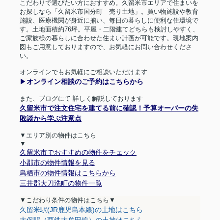
こだわりで選びたい方におすすめ。久留米市エリアで住まいを
お探しなら「久留米市国分町 売り土地」。買い物施設や教育
施設、医療機関が身近に揃い、毎日の暮らしに便利な住環境で
す。土地面積約
76
坪。平屋・二階建てどちらも検討しやすく、
ご家族様の暮らしに合わせた住まい計画が可能です。現地案内
図もご用意しておりますので、お気軽にお問い合わせくださ
い。
オンラインでもお気軽にご相談いただけます
▶︎
オンライン相談のご予約はこちらから
また、ブログにて 詳しく解説しております
久留米市で注文住宅を建てる前に確認！予算オーバーの失
敗談から学ぶ注意点
▼エリア別の物件はこちら
▼
久留米市でおすすめの物件をチェック
小郡市の物件情報を見る
鳥栖市の物件情報はこちらから
三井郡大刀洗町の物件一覧
▼
こだわり条件の物件はこちら
▼
久留米駅(JR鹿児島本線)の土地はこちら
大保駅（西鉄大牟田線）の土地はこちら