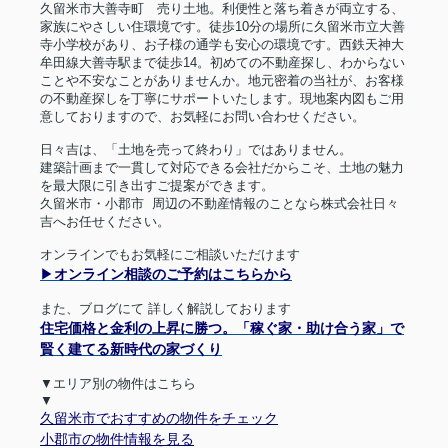
久留米市大善寺町 売り土地。利便性と落ち着きが両立する、
家族にやさしい住環境です。徒歩
10
分の場所に久留米市立大善
寺小学校があり、お子様の通学も安心の環境です。西鉄天神大
牟田線大善寺駅まで徒歩
14
。初めての不動産探し、わからない
ことや不安なことがありませんか。地元密着の当社が、お客様
の不動産探しを丁寧にサポートいたします。現地案内図もご用
意しておりますので、お気軽にお問い合わせください。
日々吉は、「土地を売って終わり」ではありません。
建築計画まで一貫して対応できる会社だからこそ、土地の魅力
を最大限に引き出すご提案ができます。
久留米市・小郡市
周辺の不動産情報のことなら株式会社日々
吉へお任せください。
オンラインでもお気軽にご相談いただけます
▶︎
オンライン相談のご予約はこちらから
また、ブログにて 詳しく解説しております
住宅価格と金利の上昇に勝つ。「稼ぐ家・助け合う家」で
賢く建てる新時代の家づくり
▼エリア別の物件はこちら
▼
久留米市でおすすめの物件をチェック
小郡市の物件情報を見る