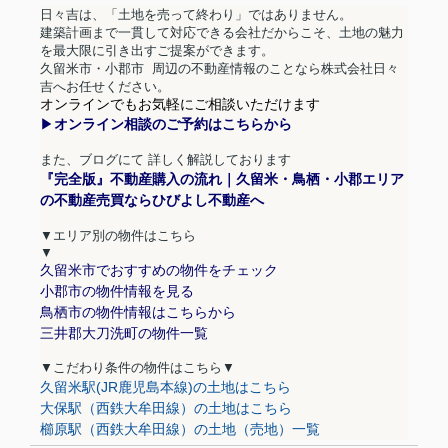
日々吉は、「土地を売って終わり」ではありません。
建築計画まで一貫して対応できる会社だからこそ、土地の魅力
を最大限に引き出すご提案ができます。
久留米市・小郡市
周辺の不動産情報のことなら株式会社日々
吉へお任せください。
オンラインでもお気軽にご相談いただけます
▶︎
オンライン相談のご予約はこちらから
また、ブログにて
詳しく解説しております
『完全版』不動産購入の流れ｜久留米・鳥栖・小郡エリア
の不動産売買ならひびよし不動産へ
▼エリア別の物件はこちら
▼
久留米市でおすすめの物件をチェック
小郡市の物件情報を見る
鳥栖市の物件情報はこちらから
三井郡大刀洗町の物件一覧
▼
こだわり条件の物件はこちら
▼
久留米駅(JR鹿児島本線)の土地はこちら
大保駅（西鉄大牟田線）の土地はこちら
櫛原駅（西鉄大牟田線）の土地（売地）一覧