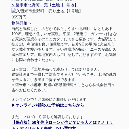
久留米市北野町 売り土地【1号地】
955万円
物件詳細へ
自然と調和した、のどかで暮らしやすい北野町。ゆとりある
100
坪、理想の住まいが実現。平屋・
2
階建て・ガレージ付きな
ど家族の理想をそのままカタチにできる広さです。大城駅まで
徒歩
13
。利便性も良い住環境です。徒歩
9
分の場所に久留米市
立大城小学校があります。良い住環境が揃い、ニーズが高い久
留米市エリア。現地案内図もご用意しておりますので、お気軽
にお問い合わせください。
日々吉は、「土地を売って終わり」ではありません。
建築計画まで一貫して対応できる会社だからこそ、土地の魅力
を最大限に引き出すご提案ができます。
久留米市・小郡市
周辺の不動産情報のことなら株式会社日々
吉へお任せください。
オンラインでもお気軽にご相談いただけます
▶︎
オンライン相談のご予約はこちらから
また、ブログにて
詳しく解説しております
【保存版】50年住宅ローンが向いている人とは？メリッ
ト・デメリットと失敗しない選び方