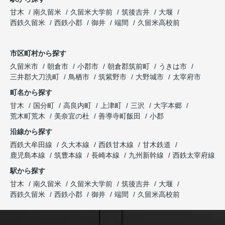
甘木
南久留米
久留米大学前
筑後吉井
大堰
西鉄久留米
西鉄小郡
御井
端間
久留米高校前
市区町村から探す
久留米市
朝倉市
小郡市
朝倉郡筑前町
うきは市
三井郡大刀洗町
鳥栖市
筑紫野市
大野城市
太宰府市
町名から探す
甘木
国分町
高良内町
上津町
三沢
大字本郷
荒木町荒木
美奈宜の杜
善導寺町飯田
小郡
沿線から探す
西鉄大牟田線
久大本線
西鉄甘木線
甘木鉄道
鹿児島本線
筑豊本線
長崎本線
九州新幹線
西鉄太宰府線
駅から探す
甘木
南久留米
久留米大学前
筑後吉井
大堰
西鉄久留米
西鉄小郡
御井
端間
久留米高校前