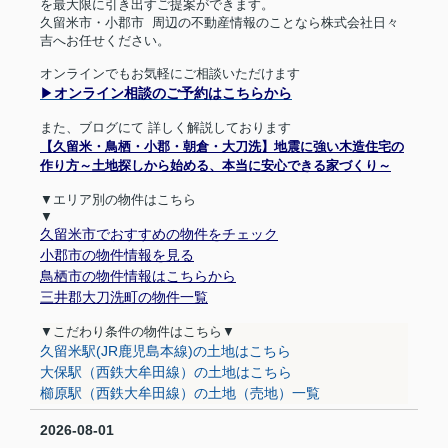
を最大限に引き出すご提案ができます。
久留米市・小郡市
周辺の不動産情報のことなら株式会社日々
吉へお任せください。
オンラインでもお気軽にご相談いただけます
▶︎
オンライン相談のご予約はこちらから
また、ブログにて
詳しく解説しております
【久留米・鳥栖・小郡・朝倉・大刀洗】地震に強い木造住宅の
作り方～土地探しから始める、本当に安心できる家づくり～
▼エリア別の物件はこちら
▼
久留米市でおすすめの物件をチェック
小郡市の物件情報を見る
鳥栖市の物件情報はこちらから
三井郡大刀洗町の物件一覧
▼
こだわり条件の物件はこちら
▼
久留米駅(JR鹿児島本線)の土地はこちら
大保駅（西鉄大牟田線）の土地はこちら
櫛原駅（西鉄大牟田線）の土地（売地）一覧
2026-08-01