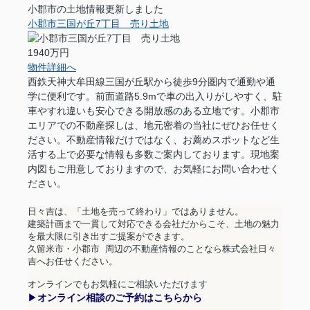
小郡市の土地情報更新しました
小郡市三国が丘7丁目 売り土地
1940万円
物件詳細へ
西鉄天神大牟田線三国が丘駅から徒歩9分圏内で通勤や通
学に便利です。前面道路5.9mで車の出入りがしやすく、駐
車やすれ違いも安心できる開放感のある立地です。小郡市
エリアでの不動産探しは、地元密着の当社にぜひお任せく
ださい。不動産情報だけではなく、お薦めスポットなど生
活する上で必要な情報も多数ご案内しております。現地案
内図もご用意しておりますので、お気軽にお問い合わせく
ださい。
日々吉は、「土地を売って終わり」ではありません。
建築計画まで一貫して対応できる会社だからこそ、土地の魅力
を最大限に引き出すご提案ができます。
久留米市・小郡市
周辺の不動産情報のことなら株式会社日々
吉へお任せください。
オンラインでもお気軽にご相談いただけます
▶︎
オンライン相談のご予約はこちらから