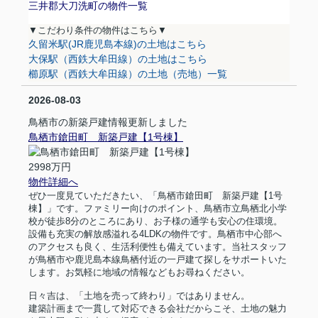
三井郡大刀洗町の物件一覧
▼
こだわり条件の物件はこちら
▼
久留米駅(JR鹿児島本線)の土地はこちら
大保駅（西鉄大牟田線）の土地はこちら
櫛原駅（西鉄大牟田線）の土地（売地）一覧
2026-08-03
鳥栖市の新築戸建情報更新しました
鳥栖市鎗田町 新築戸建【1号棟】
2998万円
物件詳細へ
ぜひ一度見ていただきたい、「鳥栖市鎗田町 新築戸建【
1
号
棟】」です。ファミリー向けのポイント、鳥栖市立鳥栖北小学
校が徒歩
8
分のところにあり、お子様の通学も安心の住環境。
設備も充実の解放感溢れる
4LDK
の物件です。鳥栖市中心部へ
のアクセスも良く、生活利便性も備えています。当社スタッフ
が鳥栖市や鹿児島本線鳥栖付近の一戸建て探しをサポートいた
します。お気軽に地域の情報などもお尋ねください。
日々吉は、「土地を売って終わり」ではありません。
建築計画まで一貫して対応できる会社だからこそ、土地の魅力