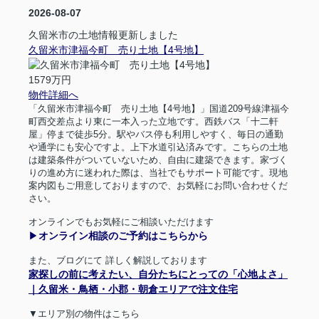
2026-08-07
久留米市の土地情報更新しました
久留米市津福今町 売り土地【4号地】
1579万円
物件詳細へ
「久留米市津福今町 売り土地【
4
号地】」国道
209
号線津福今
町西交差点より東に一本入った立地です。西鉄バス「十二軒
屋」停まで徒歩
5
分。駅やバス停も利用しやすく、毎日の通勤
や通学にも安心ですよ。上下水道引込済みです。こちらの土地
は建築条件がついていないため、自由に建築できます。家づく
りの進め方に迷われた際は、当社でもサポート可能です。現地
案内図もご用意しておりますので、お気軽にお問い合わせくだ
さい。
オンラインでもお気軽にご相談いただけます
▶︎
オンライン相談のご予約はこちらから
また、ブログにて
詳しく解説しております
家探しの前に考えたい、自分たちにとっての「心地よさ」
｜久留米・鳥栖・小郡・朝倉エリアで注文住宅
▼エリア別の物件はこちら