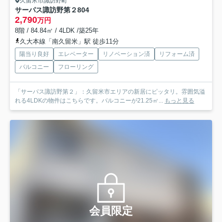
久留米市諏訪野町
サーパス諏訪野第２
804
2,790
万円
8階 / 84.84㎡ / 4LDK /築25年
久大本線「南久留米」駅 徒歩11分
陽当り良好
エレベーター
リノベーション済
リフォーム済
バルコニー
フローリング
「サーパス諏訪野第２」：久留米市エリアの新居にピッタリ。雰囲気溢
れる4LDKの物件はこちらです。バルコニーが21.25㎡...
もっと見る
会員限定