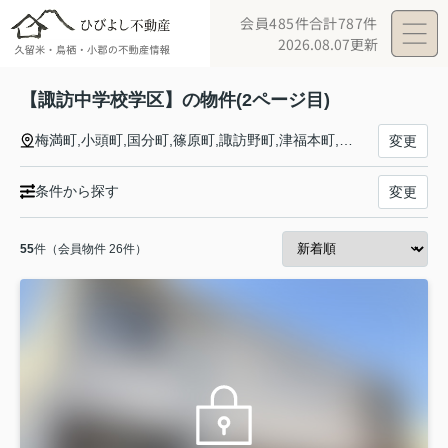
会員485件
合計787件
2026.08.07更新
【諏訪中学校学区】の物件(2ページ目)
梅満町,小頭町,国分町,篠原町,諏訪野町,津福本町,天神町,通町,西町,野中町,花畑
変更
条件から探す
変更
55
件（会員物件 26件）