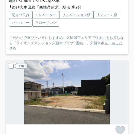
8階 / 67.90㎡ / 3LDK /築38年
西鉄大牟田線「西鉄久留米」駅 徒歩7分
陽当り良好
エレベーター
リノベーション済
リフォーム済
バルコニー
フローリング
こだわりで選びたい方におすすめ。久留米市エリアで住まいをお探しな
ら「ライオンズマンション久留米プラザ3番館」。久留米市立...
もっと
見る
売地