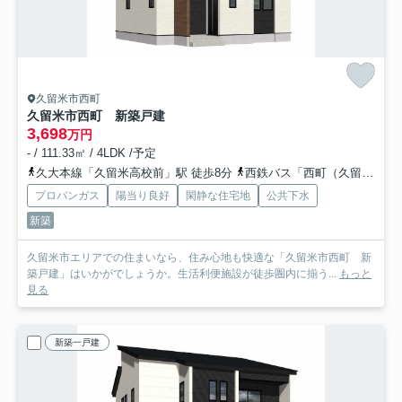
久留米市西町
久留米市西町 新築戸建
3,698
万円
- / 111.33㎡ / 4LDK /予定
久大本線「久留米高校前」駅 徒歩8分
西鉄バス「西町（久留米市）」バス停下車 徒歩0分
プロパンガス
陽当り良好
閑静な住宅地
公共下水
新築
久留米市エリアでの住まいなら、住み心地も快適な「久留米市西町 新
築戸建」はいかがでしょうか。生活利便施設が徒歩圏内に揃う...
もっと
見る
新築一戸建