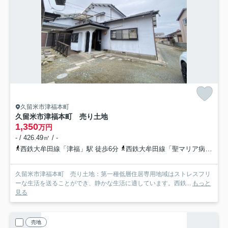
久留米市津福本町
久留米市津福本町 売り土地
1,350
万円
- / 426.49㎡ / -
西鉄大牟田線「津福」駅 徒歩6分
西鉄大牟田線「聖マリア病院前」駅 徒歩17分
久留米市津福本町 売り土地：第一種低層住居専用地域はストレスフリ
ーな生活を送ることができ、静かな生活に適しています。西鉄...
もっと
見る
売地