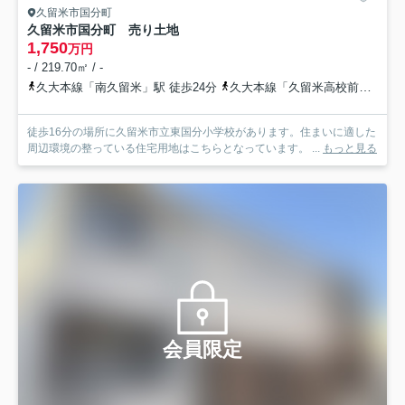
久留米市国分町
久留米市国分町 売り土地
1,750
万円
- / 219.70㎡ / -
久大本線「南久留米」駅 徒歩24分
久大本線「久留米高校前」駅 徒歩27分
徒歩16分の場所に久留米市立東国分小学校があります。住まいに適した
周辺環境の整っている住宅用地はこちらとなっています。 ...
もっと見る
会員限定