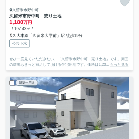
久留米市野中町
久留米市野中町 売り土地
1,180
万円
- / 197.43㎡ / -
久大本線「久留米大学前」駅 徒歩19分
公共下水
ぜひ一度見ていただきたい、「久留米市野中町 売り土地」です。周囲
の環境もきっと満足して頂ける住宅用地です。価格は1,23...
もっと見る
新築一戸建