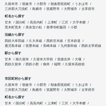
久留米市
朝倉市
小郡市
朝倉郡筑前町
うきは市
三井郡大刀洗町
鳥栖市
筑紫野市
大野城市
太宰府市
町名から探す
甘木
国分町
高良内町
上津町
三沢
大字本郷
荒木町荒木
美奈宜の杜
善導寺町飯田
小郡
沿線から探す
西鉄大牟田線
久大本線
西鉄甘木線
甘木鉄道
鹿児島本線
筑豊本線
長崎本線
九州新幹線
西鉄太宰府線
駅から探す
甘木
南久留米
久留米大学前
筑後吉井
大堰
西鉄久留米
西鉄小郡
御井
端間
久留米高校前
市区町村から探す
久留米市
朝倉市
小郡市
朝倉郡筑前町
うきは市
三井郡大刀洗町
鳥栖市
筑紫野市
大野城市
太宰府市
町名から探す
甘木
国分町
高良内町
上津町
三沢
大字本郷