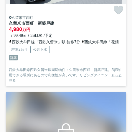
久留米市西町
久留米市西町 新築戸建
4,980
万円
- / 99.49㎡ / 3SLDK /予定
西鉄大牟田線「西鉄久留米」駅 徒歩7分
西鉄大牟田線「花畑」駅 徒歩9分
駐車2台可
公共下水
新築
西鉄大牟田線西鉄久留米駅周辺物件：久留米市西町 新築戸建。2駅利
用できる場所にあるので利便性が高いです。リビングダイニン...
もっと
見る