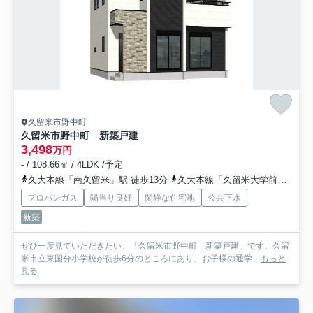
久留米市野中町
久留米市野中町 新築戸建
3,498
万円
- / 108.66㎡ / 4LDK /予定
久大本線「南久留米」駅 徒歩13分
久大本線「久留米大学前」駅 徒歩26分
プロパンガス
陽当り良好
閑静な住宅地
公共下水
新築
ぜひ一度見ていただきたい、「久留米市野中町 新築戸建」です。久留
米市立東国分小学校が徒歩6分のところにあり、お子様の通学...
もっと
見る