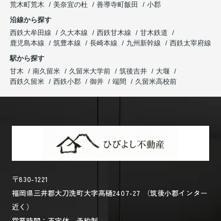
荒木町荒木
美奈宜の杜
善導寺町飯田
小郡
沿線から探す
西鉄大牟田線
久大本線
西鉄甘木線
甘木鉄道
鹿児島本線
筑豊本線
長崎本線
九州新幹線
西鉄太宰府線
駅から探す
甘木
南久留米
久留米大学前
筑後吉井
大堰
西鉄久留米
西鉄小郡
御井
端間
久留米高校前
〒830-1221
福岡県三井郡大刀洗町大字高樋2407-27 （筑後小郡インター
近く）
営業時間：不定休 予約制