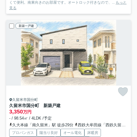
くて便利。南東向きのお部屋です。オートロック付きなので、...
もっと
見る
新築一戸建
久留米市国分町
久留米市国分町 新築戸建
3,350
万円
- / 98.54㎡ / 4LDK /予定
久大本線「南久留米」駅 徒歩29分
西鉄大牟田線「西鉄久留米」駅 バス16分 西鉄バス「松山（福岡県）（バス）」 停歩9分
プロパンガス
陽当り良好
オール電化
床暖房