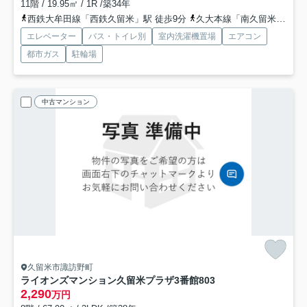
11階 / 19.95㎡ / 1R /築34年
西鉄大牟田線「西鉄久留米」駅 徒歩9分
久大本線「南久留米」駅 徒歩13分
エレベーター
バス・トイレ別
室内洗濯機置場
エアコン
都市ガス
駐輪場
中古マンション
久留米市諏訪野町
ライオンズマンション久留米プラザ3番館
803
2,290
万円