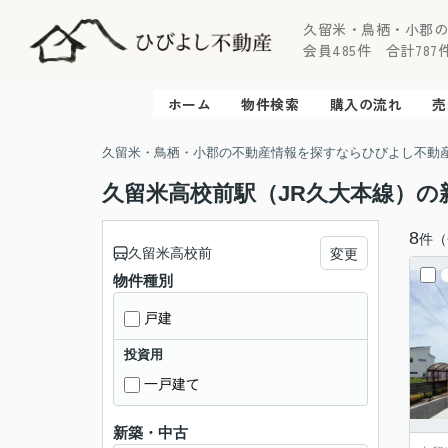
久留米・鳥栖・小郡
会員485件 合計787件 
ホーム
物件検索
購入の流れ
売
久留米・鳥栖・小郡の不動産情報を探すならひびよし不動
久留米高校前駅（JR久大本線）
8
件（
久留米高校前
変更
物件種別
戸建
投資用
一戸建て
新築・中古