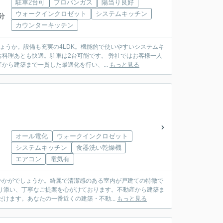
駐車2台可
プロパンガス
陽当り良好
ウォークインクロゼット
システムキッチン
分
カウンターキッチン
ょうか。設備も充実の4LDK。機能的で使いやすいシステムキ
料理あとも快適。駐車は2台可能です。 弊社ではお客様一人
ら建築まで一貫した最適化を行い、...
もっと見る
オール電化
ウォークインクロゼット
システムキッチン
食器洗い乾燥機
エアコン
電気有
いかがでしょうか。綺麗で清潔感のある室内が戸建ての特徴で
り添い、丁寧なご提案を心がけております。不動産から建築ま
けます。あなたの一番近くの建築・不動...
もっと見る