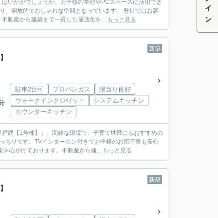
ログイン
はいかがでしょうか。お子様の学習やPCスペースに活用でき
あり、開放的でおしゃれな空間となっています。 弊社ではお客
動産から建築まで一貫した最適化を...
もっと見る
新築
棟】
駐車2台可
プロパンガス
陽当り良好
ウォークインクロゼット
システムキッチン
分
カウンターキッチン
築戸建【1号棟】」。閑静な環境で、子育て世帯にもおすすめの
ばっちりです。TVインターホン付きでお子様のお留守番も安心
を心がけております。不動産から建...
もっと見る
新築
棟】