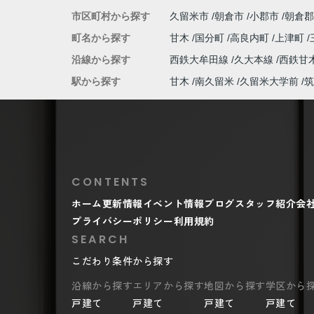
市区町村から探す
久留米市
朝倉市
小郡市
朝倉郡
町名から探す
甘木
国分町
高良内町
上津町
沿線から探す
西鉄大牟田線
久大本線
西鉄甘
駅から探す
甘木
南久留米
久留米大学前
筑
CONTENTS
ホーム
更新情報
イベント情報
ブログ
スタッフ紹介
会
プライバシーポリシー
利用規約
SEARCH
こだわり条件から探す
沿線から探す
エリアから探す
地図から探す
学区から
戸建て
戸建て
戸建て
戸建て