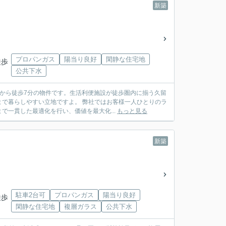
新築
プロパンガス
陽当り良好
閑静な住宅地
徒歩
公共下水
から徒歩7分の物件です。生活利便施設が徒歩圏内に揃う久留
で暮らしやすい立地ですよ。 弊社ではお客様一人ひとりのラ
一貫した最適化を行い、価値を最大化...
もっと見る
新築
駐車2台可
プロパンガス
陽当り良好
徒歩
閑静な住宅地
複層ガラス
公共下水