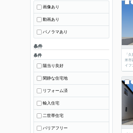
画像あり
動画あり
パノラマあり
条件
「久
条件
米市
陽当り良好
イフ
閑静な住宅地
リフォーム済
輸入住宅
二世帯住宅
バリアフリー