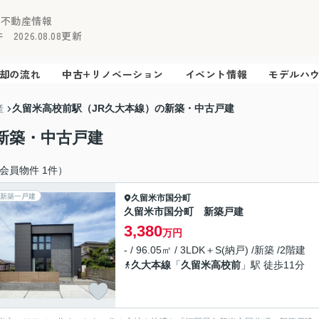
の不動産情報
2026.08.08更新
却の流れ
中古+リノベーション
イベント情報
モデルハ
久留米高校前駅（JR久大本線）の新築・中古戸建
産
の新築・中古戸建
会員物件 1件）
新築一戸建
久留米市
国分町
久留米市国分町 新築戸建
3,380
万円
- / 96.05㎡ / 3LDK＋S(納戸) /新築 /2階建
久大本線
「
久留米高校前
」駅 徒歩11分