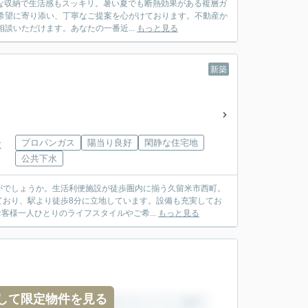
富な収納で生活感もスッキリ。暑い夏でも断熱効果がある複層ガ
希望に寄り添い、丁寧なご提案を心がけております。不動産か
談いただけます。あなたの一番近...
もっと見る
新築
プロパンガス
陽当り良好
閑静な住宅地
下車
公共下水
がでしょうか。生活利便施設が徒歩圏内に揃う久留米市西町。
ており、駅より徒歩8分に立地しています。設備も充実してお
客様一人ひとりのライフスタイルやご希...
もっと見る
して限定物件を見る