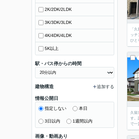
2K/2DK/2LDK
3K/3DK/3LDK
「久
ッチ
4K/4DK/4LDK
ひと
5K以上
駅・バス停からの時間
建物構造
追加する
情報公開日
指定しない
本日
久留
す。
3日以内
1週間以内
で一
画像・動画あり