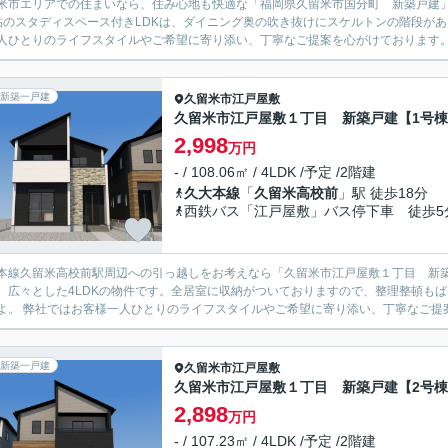
米市エリアでの住まいなら、住み心地も快適な「福岡県久留米市国分町 新築戸建」
帖のスタディスペース付きLDKは、ダイニング奥の吹き抜けにスケルトンの階段が
人ひとりのライフスタイルやご希望に寄り添い、丁寧なご提案を心がけております。不
新築一戸建
久留米市
江戸屋敷
久留米市江戸屋敷１丁目 新築戸建【1号
2,998
万円
- / 108.06㎡ / 4LDK /予定 /2階建
久大本線
「
久留米高校前
」駅 徒歩18分
西鉄バス「江戸屋敷」バス停下車 徒歩5
本線久留米高校前駅周辺への引っ越しをお考えなら「久留米市江戸屋敷１丁目 新
。広々とした4LDKの物件です。全居室に収納がついておりますので、整理整頓も
よ。 弊社ではお客様一人ひとりのライフスタイルやご希望に寄り添い、丁寧なご提案
新築一戸建
久留米市
江戸屋敷
久留米市江戸屋敷１丁目 新築戸建【2号
2,898
万円
- / 107.23㎡ / 4LDK /予定 /2階建