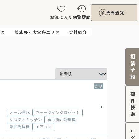
売却査定
お気に入り
閲覧履歴
ウス
筑紫野・太宰府エリア
会社紹介
相談予約
新築
物件検索
オール電化
ウォークインクロゼット
システムキッチン
食器洗い乾燥機
浴室乾燥機
エアコン