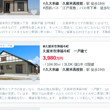
久大本線
「
久留米高校前
」駅 徒歩18分
西鉄バス「江戸屋敷」バス停下車 徒歩5
留米市江戸屋敷１丁目 新築戸建【2号棟】」：久留米市エリアの新居にいかがでし
ン付きなので、お料理を楽しめます。キッチンに窓あり、においがこもらないのでお
りのライフスタイルやご希望に寄り添い、丁寧なご提案を心がけております。不動産か
中古一戸建
久留米市
津福今町
久留米市津福今町 一戸建て
3,980
万円
- / 104.00㎡ / 3LDK /築1年 /2階建
久大本線
「
久留米高校前
」駅 徒歩19分
米市エリアでの住まいなら、住み心地も快適な「久留米市津福今町 一戸建て」は
設備が充実しています。 弊社ではお客様一人ひとりのライフスタイルやご希望に寄
貫した最適化を行い、価値を最大化します。 会員制でゆっくり安心してご相談いただ