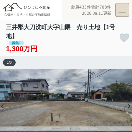
会員433件
合計788件
2026.08.11更新
三井郡大刀洗町大字山隈 売り土地【1号
地】
募集1
1,300万円
1
/
6