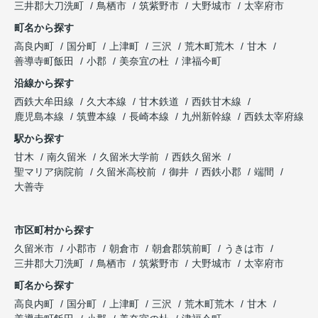
三井郡大刀洗町
鳥栖市
筑紫野市
大野城市
太宰府市
町名から探す
高良内町
国分町
上津町
三沢
荒木町荒木
甘木
善導寺町飯田
小郡
美奈宜の杜
津福今町
沿線から探す
西鉄大牟田線
久大本線
甘木鉄道
西鉄甘木線
鹿児島本線
筑豊本線
長崎本線
九州新幹線
西鉄太宰府線
駅から探す
甘木
南久留米
久留米大学前
西鉄久留米
聖マリア病院前
久留米高校前
御井
西鉄小郡
端間
大善寺
市区町村から探す
久留米市
小郡市
朝倉市
朝倉郡筑前町
うきは市
三井郡大刀洗町
鳥栖市
筑紫野市
大野城市
太宰府市
町名から探す
高良内町
国分町
上津町
三沢
荒木町荒木
甘木