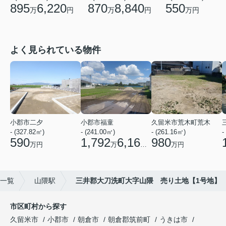
895
6,220
870
8,840
550
万
円
万
円
万円
よく見られている物件
小郡市二夕
小郡市福童
久留米市荒木町荒木
- (327.82㎡)
- (241.00㎡)
- (261.16㎡)
-
590
1,792
6,160
980
万円
万
円
万円
一覧
山隈駅
三井郡大刀洗町大字山隈 売り土地【1号地】
市区町村から探す
久留米市
小郡市
朝倉市
朝倉郡筑前町
うきは市