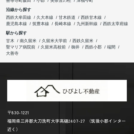
善導寺町飯田
小郡
美奈宜の杜
津福今町
沿線から探す
西鉄大牟田線
久大本線
甘木鉄道
西鉄甘木線
鹿児島本線
筑豊本線
長崎本線
九州新幹線
西鉄太宰府線
駅から探す
甘木
南久留米
久留米大学前
西鉄久留米
聖マリア病院前
久留米高校前
御井
西鉄小郡
端間
大善寺
〒830-1221
福岡県三井郡大刀洗町大字高樋2407-27 （筑後小郡インター
近く）