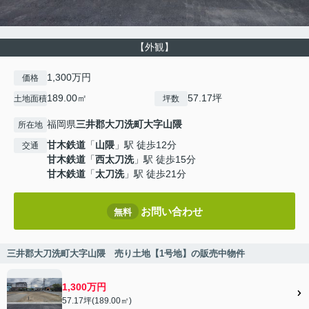
【外観】
1,300万円
価格
189.00㎡
57.17坪
土地面積
坪数
福岡県
三井郡大刀洗町
大字山隈
所在地
甘木鉄道
「
山隈
」駅 徒歩12分
交通
甘木鉄道
「
西太刀洗
」駅 徒歩15分
甘木鉄道
「
太刀洗
」駅 徒歩21分
お問い合わせ
無料
三井郡大刀洗町大字山隈 売り土地【1号地】の販売中物件
1,300万円
57.17坪(189.00㎡)