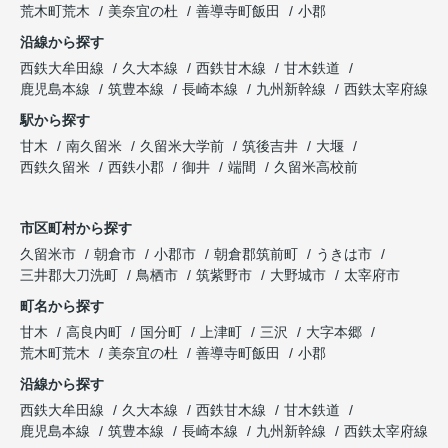
荒木町荒木
美奈宜の杜
善導寺町飯田
小郡
沿線から探す
西鉄大牟田線
久大本線
西鉄甘木線
甘木鉄道
鹿児島本線
筑豊本線
長崎本線
九州新幹線
西鉄太宰府線
駅から探す
甘木
南久留米
久留米大学前
筑後吉井
大堰
西鉄久留米
西鉄小郡
御井
端間
久留米高校前
市区町村から探す
久留米市
朝倉市
小郡市
朝倉郡筑前町
うきは市
三井郡大刀洗町
鳥栖市
筑紫野市
大野城市
太宰府市
町名から探す
甘木
高良内町
国分町
上津町
三沢
大字本郷
荒木町荒木
美奈宜の杜
善導寺町飯田
小郡
沿線から探す
西鉄大牟田線
久大本線
西鉄甘木線
甘木鉄道
鹿児島本線
筑豊本線
長崎本線
九州新幹線
西鉄太宰府線