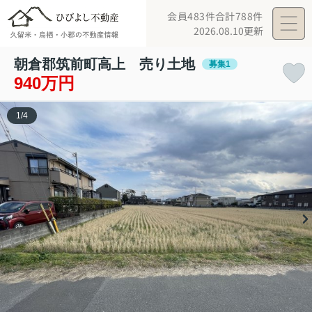
会員483件
合計788件
2026.08.10更新
朝倉郡筑前町高上 売り土地
募集1
940万円
1
/
4