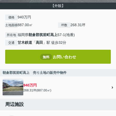
【外観】
940万円
価格
887.00㎡
268.31坪
土地面積
坪数
福岡県
朝倉郡筑前町
高上
57-1(地番)
所在地
甘木鉄道
「
高田
」駅 徒歩32分
交通
お問い合わせ
無料
朝倉郡筑前町高上 売り土地の販売中物件
940万円
268.31坪(887.00㎡)
周辺施設