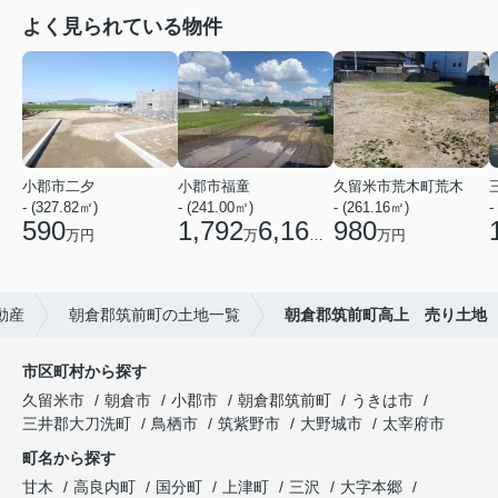
よく見られている物件
小郡市二夕
小郡市福童
久留米市荒木町荒木
- (327.82㎡)
- (241.00㎡)
- (261.16㎡)
-
590
1,792
6,160
980
万円
万
円
万円
動産
朝倉郡筑前町の土地一覧
朝倉郡筑前町高上 売り土地
市区町村から探す
久留米市
朝倉市
小郡市
朝倉郡筑前町
うきは市
三井郡大刀洗町
鳥栖市
筑紫野市
大野城市
太宰府市
町名から探す
甘木
高良内町
国分町
上津町
三沢
大字本郷