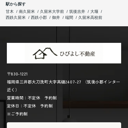
駅から探す
甘木
南久留米
久留米大学前
筑後吉井
大堰
西鉄久留米
西鉄小郡
御井
端間
久留米高校前
〒830-1221
福岡県三井郡大刀洗町大字高樋2407-27 （筑後小郡インター
近く）
営業時間：不定休 予約制
定休日：不定休 予約制
※ご予約制