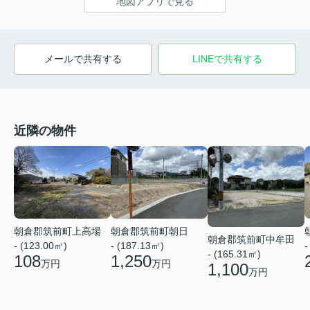
地図アプリで見る
メールで共有する
LINEで共有する
近隣の物件
朝倉郡筑前町上高場
朝倉郡筑前町朝日
朝倉郡筑前町中牟田
- (123.00㎡)
- (187.13㎡)
-
- (165.31㎡)
108
1,250
万円
万円
1,100
万円