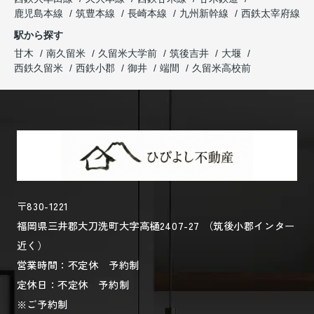
鹿児島本線
筑豊本線
長崎本線
九州新幹線
西鉄太宰府線
駅から探す
甘木
南久留米
久留米大学前
筑後吉井
大堰
西鉄久留米
西鉄小郡
御井
端間
久留米高校前
〒830-1221
福岡県三井郡大刀洗町大字高樋2407-27 （筑後小郡インター
近く）
営業時間：不定休 予約制
定休日：不定休 予約制
※ご予約制