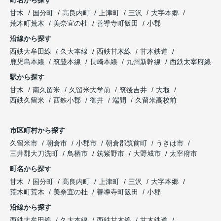
甘木
国分町
高良内町
上津町
三沢
大字本郷
荒木町荒木
美奈宜の杜
善導寺町飯田
小郡
沿線から探す
西鉄大牟田線
久大本線
西鉄甘木線
甘木鉄道
鹿児島本線
筑豊本線
長崎本線
九州新幹線
西鉄太宰府線
駅から探す
甘木
南久留米
久留米大学前
筑後吉井
大堰
西鉄久留米
西鉄小郡
御井
端間
久留米高校前
市区町村から探す
久留米市
朝倉市
小郡市
朝倉郡筑前町
うきは市
三井郡大刀洗町
鳥栖市
筑紫野市
大野城市
太宰府市
町名から探す
甘木
国分町
高良内町
上津町
三沢
大字本郷
荒木町荒木
美奈宜の杜
善導寺町飯田
小郡
沿線から探す
西鉄大牟田線
久大本線
西鉄甘木線
甘木鉄道