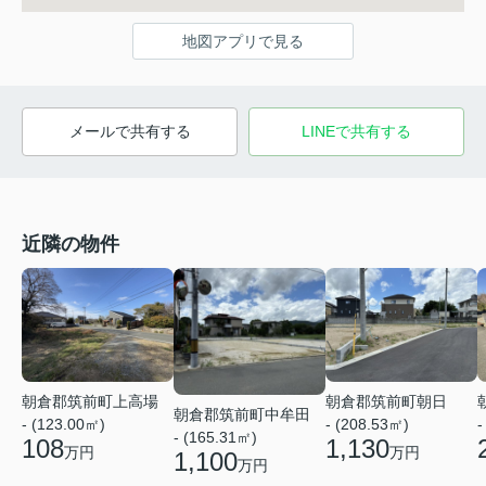
地図アプリで見る
メールで共有する
LINEで共有する
近隣の物件
朝倉郡筑前町上高場
朝倉郡筑前町朝日
朝倉郡筑前町中牟田
- (123.00㎡)
- (208.53㎡)
-
- (165.31㎡)
108
1,130
万円
万円
1,100
万円