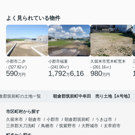
よく見られている物件
小郡市二夕
小郡市福童
久留米市荒木町荒木
- (327.82㎡)
- (241.00㎡)
- (261.16㎡)
-
590
1,792
6,160
980
万円
万
円
万円
倉郡筑前町の土地一覧
朝倉郡筑前町中牟田 売り土地【A号地】
市区町村から探す
久留米市
朝倉市
小郡市
朝倉郡筑前町
うきは市
三井郡大刀洗町
鳥栖市
筑紫野市
大野城市
太宰府市
町名から探す