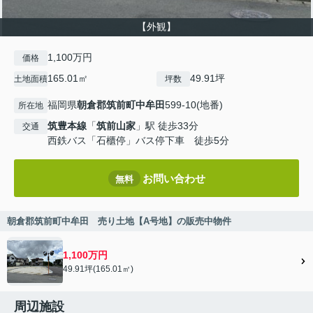
【外観】
1,100万円
価格
165.01㎡
49.91坪
土地面積
坪数
福岡県
朝倉郡筑前町
中牟田
599-10(地番)
所在地
筑豊本線
「
筑前山家
」駅 徒歩33分
交通
西鉄バス「石櫃停」バス停下車 徒歩5分
お問い合わせ
無料
朝倉郡筑前町中牟田 売り土地【A号地】の販売中物件
1,100万円
49.91坪(165.01㎡)
周辺施設