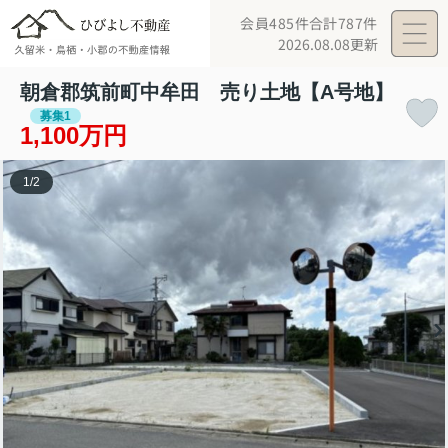
会員485件
合計787件
2026.08.08更新
朝倉郡筑前町中牟田 売り土地【A号地】
募集1
1,100万円
1
/
2