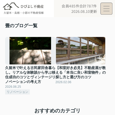
会員485件
合計787件
2026.08.10更新
畳のブログ一覧
久留米で叶える古民家田舎暮ら
【和室好き必見】不動産屋が教
し。リアルな体験談から学ぶ移
える「本当に良い和室物件」の
住成功のコツとヴィンテージリ
探し方と選び方のコツ
ノベーションの考え方
2026.02.06
2026.06.25
リノベーション
おすすめのカテゴリ