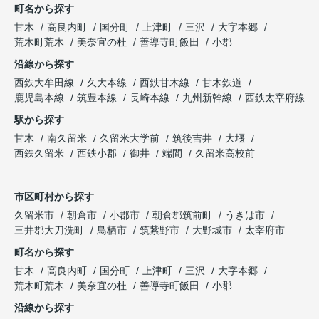
町名から探す
甘木
高良内町
国分町
上津町
三沢
大字本郷
荒木町荒木
美奈宜の杜
善導寺町飯田
小郡
沿線から探す
西鉄大牟田線
久大本線
西鉄甘木線
甘木鉄道
鹿児島本線
筑豊本線
長崎本線
九州新幹線
西鉄太宰府線
駅から探す
甘木
南久留米
久留米大学前
筑後吉井
大堰
西鉄久留米
西鉄小郡
御井
端間
久留米高校前
市区町村から探す
久留米市
朝倉市
小郡市
朝倉郡筑前町
うきは市
三井郡大刀洗町
鳥栖市
筑紫野市
大野城市
太宰府市
町名から探す
甘木
高良内町
国分町
上津町
三沢
大字本郷
荒木町荒木
美奈宜の杜
善導寺町飯田
小郡
沿線から探す