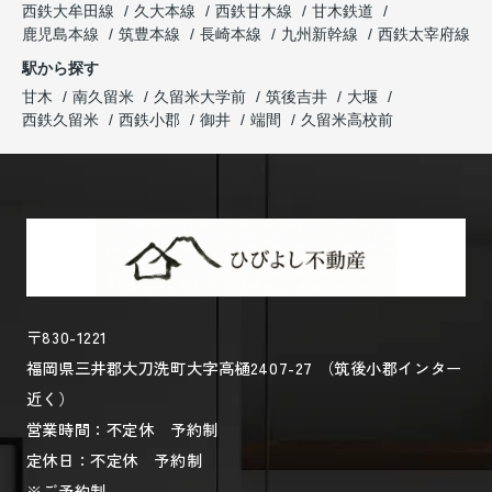
西鉄大牟田線
久大本線
西鉄甘木線
甘木鉄道
鹿児島本線
筑豊本線
長崎本線
九州新幹線
西鉄太宰府線
駅から探す
甘木
南久留米
久留米大学前
筑後吉井
大堰
西鉄久留米
西鉄小郡
御井
端間
久留米高校前
〒830-1221
福岡県三井郡大刀洗町大字高樋2407-27 （筑後小郡インター
近く）
営業時間：不定休 予約制
定休日：不定休 予約制
※ご予約制