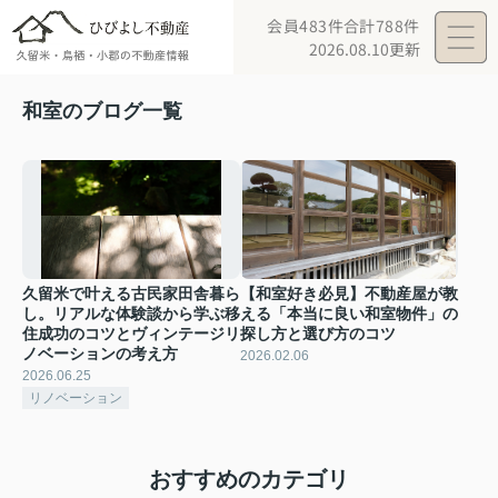
会員483件
合計788件
2026.08.10更新
和室のブログ一覧
久留米で叶える古民家田舎暮ら
【和室好き必見】不動産屋が教
し。リアルな体験談から学ぶ移
える「本当に良い和室物件」の
住成功のコツとヴィンテージリ
探し方と選び方のコツ
ノベーションの考え方
2026.02.06
2026.06.25
リノベーション
おすすめのカテゴリ