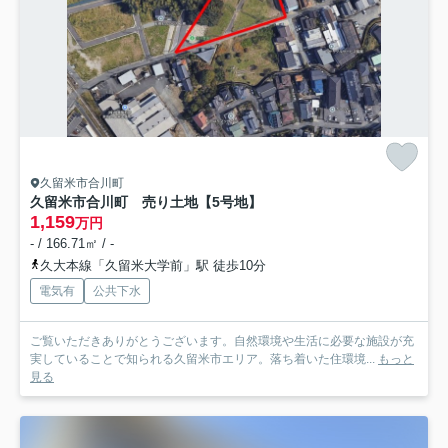
久留米市合川町
久留米市合川町 売り土地【5号地】
1,159
万円
- / 166.71㎡ / -
久大本線「久留米大学前」駅 徒歩10分
電気有
公共下水
ご覧いただきありがとうございます。自然環境や生活に必要な施設が充
実していることで知られる久留米市エリア。落ち着いた住環境...
もっと
見る