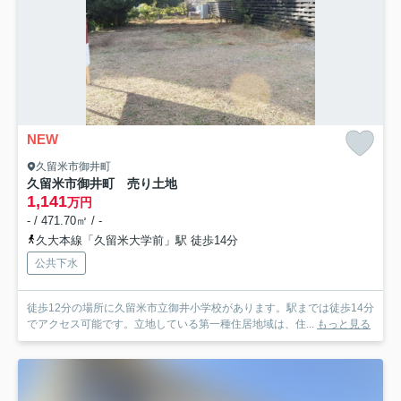
NEW
久留米市御井町
久留米市御井町 売り土地
1,141
万円
- / 471.70㎡ / -
久大本線「久留米大学前」駅 徒歩14分
公共下水
徒歩12分の場所に久留米市立御井小学校があります。駅までは徒歩14分
でアクセス可能です。立地している第一種住居地域は、住...
もっと見る