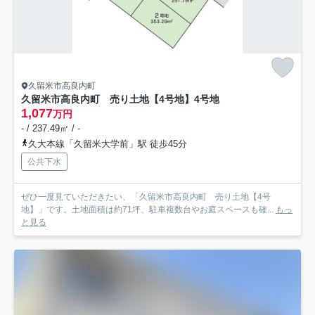
久留米市高良内町
久留米市高良内町 売り土地【4号地】
4号地
1,077
万円
- / 237.49㎡ / -
久大本線「久留米大学前」駅 徒歩45分
公共下水
ぜひ一度見ていただきたい、「久留米市高良内町 売り土地【4号
地】」です。土地面積は約71坪、駐車複数台やお庭スペースも確...
もっ
と見る