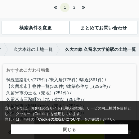
1
2
検索条件を変更
まとめてお問い合わせ
す
久大本線の土地一覧
久大本線 久留米大学前駅の土地一覧
おすすめこだわり特集
幹線道路沿い(775件)
未入居(775件)
駅近(361件)
【久留米市】物件一覧(328件)
建築条件なし(295件)
久留米市の土地（売地）(251件)
久留米市三潴町の土地（売地）(251件)
久留米市北野町の土地（売地）(251件)
当サイトでは、お客様の当サイト利用状況把握、サービス向上検討を目的と
久留米市城島町の土地（売地）(251件)
して、クッキー（Cookie）を使用しています。
久留米市安武町の土地（売地）(251件)
詳しくは、当社の
「Cookieの取扱いについて」
をご確認ください。
閉じる
売却査定
来店予約
会員登録
物件検索