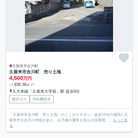
久留米市合川町
久留米市合川町 売り土地
4,500
万円
- / 938.38㎡ / -
久大本線「久留米大学前」駅 徒歩8分
都市ガス
浄化槽排水
「久留米市合川町 売り土地」のここがイチオシ。徒歩15分の場所に久
留米市立合川小学校があり、お子様の通学も安心の住環境。...
もっと見
る