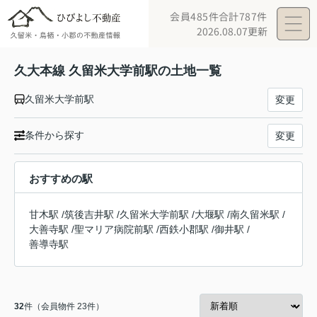
会員485件
合計787件
2026.08.07更新
久大本線 久留米大学前駅の土地一覧
久留米大学前駅
変更
条件から探す
変更
おすすめの駅
甘木駅
/
筑後吉井駅
/
久留米大学前駅
/
大堰駅
/
南久留米駅
/
大善寺駅
/
聖マリア病院前駅
/
西鉄小郡駅
/
御井駅
/
善導寺駅
32
件（会員物件 23件）