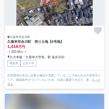
久留米市合川町
久留米市合川町 売り土地【6号地】
1,416
万円
- / 203.65㎡ / -
久大本線「久留米大学前」駅 徒歩10分
電気有
公共下水
自然環境や生活に必要な施設が充実していることで知られる久留米市エ
リア。建築条件がついていないため、自由に建築できます。家...
もっと
見る