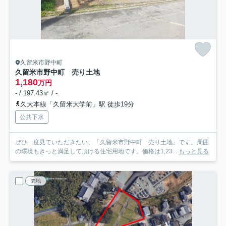
久留米市野中町
久留米市野中町 売り土地
1,180
万円
- / 197.43㎡ / -
久大本線「久留米大学前」駅 徒歩19分
公共下水
ぜひ一度見ていただきたい、「久留米市野中町 売り土地」です。周囲
の環境もきっと満足して頂ける住宅用地です。価格は1,23...
もっと見る
売地