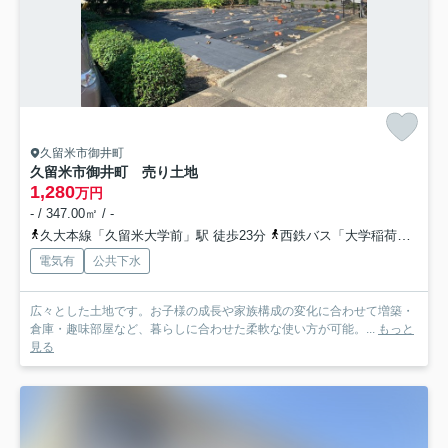
久留米市御井町
久留米市御井町 売り土地
1,280
万円
- / 347.00㎡ / -
久大本線「久留米大学前」駅 徒歩23分
西鉄バス「大学稲荷前停」バス停下車 徒歩4分
電気有
公共下水
広々とした土地です。お子様の成長や家族構成の変化に合わせて増築・
倉庫・趣味部屋など、暮らしに合わせた柔軟な使い方が可能。...
もっと
見る