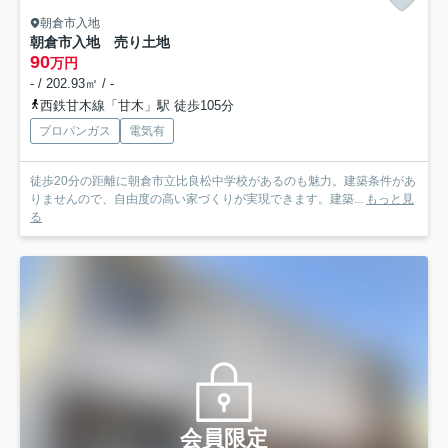
朝倉市入地
朝倉市入地 売り土地
90
万円
- / 202.93㎡ / -
西鉄甘木線「甘木」駅 徒歩105分
プロパンガス
電気有
徒歩20分の距離に朝倉市立比良松中学校があるのも魅力。建築条件があ
りませんので、自由度の高い家づくりが実現できます。建築...
もっと見
る
会員限定