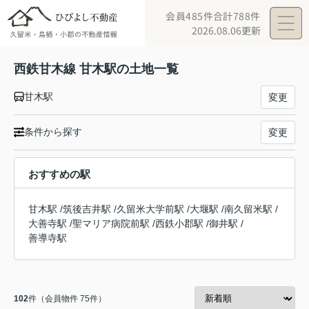
会員485件
合計788件
2026.08.06更新
西鉄甘木線 甘木駅の土地一覧
甘木駅
変更
条件から探す
変更
おすすめの駅
甘木駅
/
筑後吉井駅
/
久留米大学前駅
/
大堰駅
/
南久留米駅
/
大善寺駅
/
聖マリア病院前駅
/
西鉄小郡駅
/
御井駅
/
善導寺駅
102
件（会員物件 75件）