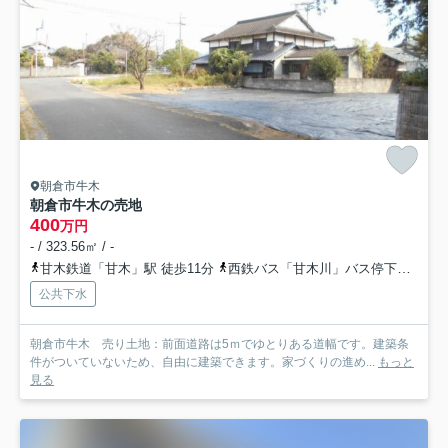
朝倉市牛木
朝倉市牛木の売地
400
万円
- / 323.56㎡ / -
甘木鉄道「甘木」駅 徒歩11分
西鉄バス「甘木川」バス停下車 徒歩11分
公共下水
朝倉市牛木 売り土地：前面道路は5ｍでゆとりある道幅です。建築条
件がついていないため、自由に建築できます。家づくりの進め...
もっと
見る