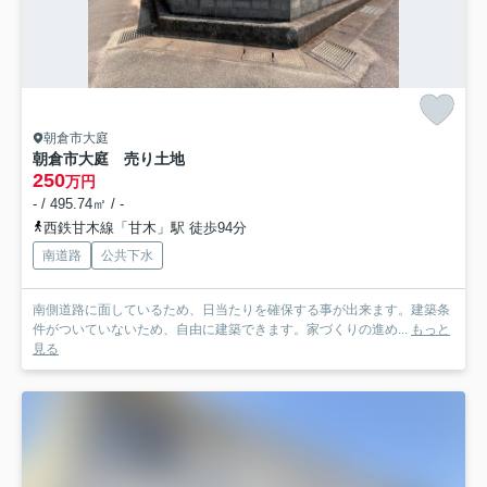
朝倉市大庭
朝倉市大庭 売り土地
250
万円
- / 495.74㎡ / -
西鉄甘木線「甘木」駅 徒歩94分
南道路
公共下水
南側道路に面しているため、日当たりを確保する事が出来ます。建築条
件がついていないため、自由に建築できます。家づくりの進め...
もっと
見る