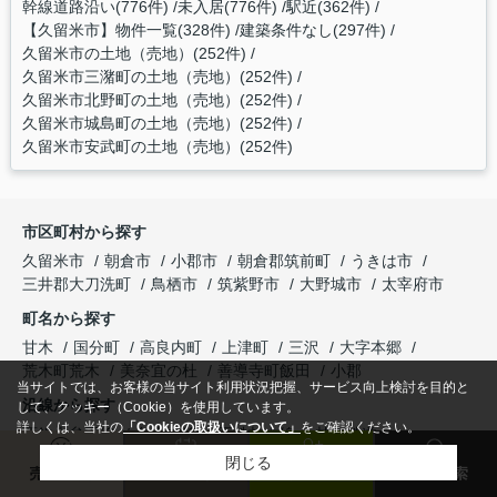
幹線道路沿い(776件)
未入居(776件)
駅近(362件)
【久留米市】物件一覧(328件)
建築条件なし(297件)
久留米市の土地（売地）(252件)
久留米市三潴町の土地（売地）(252件)
久留米市北野町の土地（売地）(252件)
久留米市城島町の土地（売地）(252件)
久留米市安武町の土地（売地）(252件)
市区町村から探す
久留米市
朝倉市
小郡市
朝倉郡筑前町
うきは市
三井郡大刀洗町
鳥栖市
筑紫野市
大野城市
太宰府市
町名から探す
甘木
国分町
高良内町
上津町
三沢
大字本郷
荒木町荒木
美奈宜の杜
善導寺町飯田
小郡
当サイトでは、お客様の当サイト利用状況把握、サービス向上検討を目的と
沿線から探す
して、クッキー（Cookie）を使用しています。
詳しくは、当社の
「Cookieの取扱いについて」
をご確認ください。
西鉄大牟田線
久大本線
西鉄甘木線
甘木鉄道
鹿児島本線
筑豊本線
長崎本線
九州新幹線
西鉄太宰府線
閉じる
売却査定
来店予約
会員登録
物件検索
駅から探す