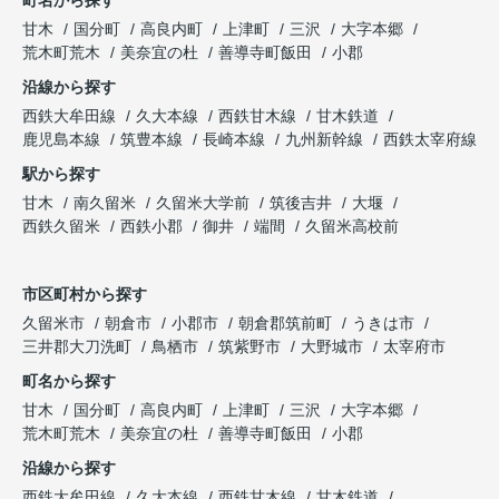
町名から探す
甘木
国分町
高良内町
上津町
三沢
大字本郷
荒木町荒木
美奈宜の杜
善導寺町飯田
小郡
沿線から探す
西鉄大牟田線
久大本線
西鉄甘木線
甘木鉄道
鹿児島本線
筑豊本線
長崎本線
九州新幹線
西鉄太宰府線
駅から探す
甘木
南久留米
久留米大学前
筑後吉井
大堰
西鉄久留米
西鉄小郡
御井
端間
久留米高校前
市区町村から探す
久留米市
朝倉市
小郡市
朝倉郡筑前町
うきは市
三井郡大刀洗町
鳥栖市
筑紫野市
大野城市
太宰府市
町名から探す
甘木
国分町
高良内町
上津町
三沢
大字本郷
荒木町荒木
美奈宜の杜
善導寺町飯田
小郡
沿線から探す
西鉄大牟田線
久大本線
西鉄甘木線
甘木鉄道