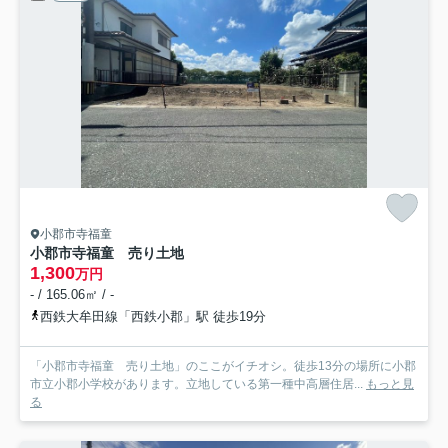
小郡市寺福童
小郡市寺福童 売り土地
1,300
万円
- / 165.06㎡ / -
西鉄大牟田線「西鉄小郡」駅 徒歩19分
「小郡市寺福童 売り土地」のここがイチオシ。徒歩13分の場所に小郡
市立小郡小学校があります。立地している第一種中高層住居...
もっと見
る