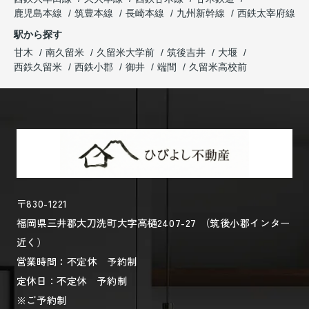
鹿児島本線
筑豊本線
長崎本線
九州新幹線
西鉄太宰府線
駅から探す
甘木
南久留米
久留米大学前
筑後吉井
大堰
西鉄久留米
西鉄小郡
御井
端間
久留米高校前
〒830-1221
福岡県三井郡大刀洗町大字高樋2407-27 （筑後小郡インター
近く）
営業時間：不定休 予約制
定休日：不定休 予約制
※ご予約制