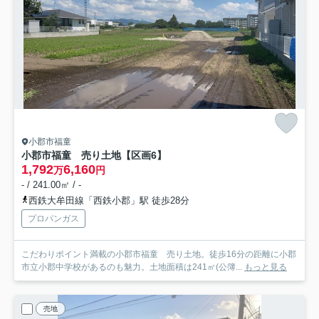
小郡市福童
小郡市福童 売り土地【区画6】
1,792
6,160
万
円
- / 241.00㎡ / -
西鉄大牟田線「西鉄小郡」駅 徒歩28分
プロパンガス
こだわりポイント満載の小郡市福童 売り土地。徒歩16分の距離に小郡
市立小郡中学校があるのも魅力。土地面積は241㎡(公簿...
もっと見る
売地