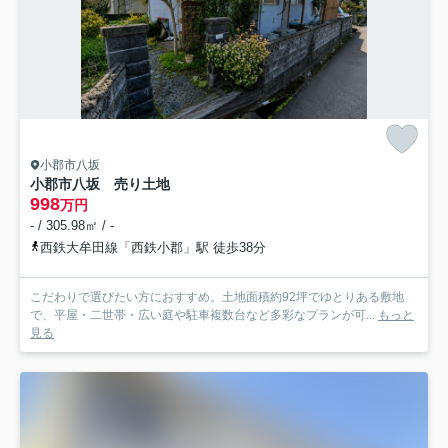
小郡市八坂
小郡市八坂 売り土地
998
万円
- / 305.98㎡ / -
西鉄大牟田線「西鉄小郡」駅 徒歩38分
こだわりで選びたい方におすすめ。土地面積約92坪でゆとりある敷地
で、平屋・二世帯・広い庭や駐車複数台など多彩なプランが可...
もっと
見る