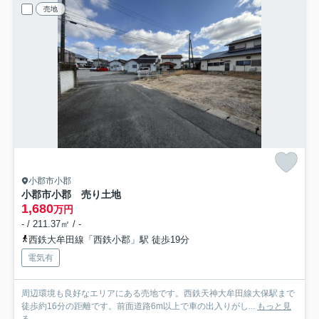
売地
小郡市小郡
小郡市小郡 売り土地
1,680
万円
- / 211.37㎡ / -
西鉄大牟田線「西鉄小郡」駅 徒歩19分
電気有
周辺環境も良好なエリアにある売地です。西鉄天神大牟田線大保駅まで
徒歩約16分の距離です。前面道路6m以上で車の出入りがし...
もっと見