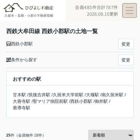
会員485件
合計787件
2026.08.10更新
西鉄大牟田線 西鉄小郡駅の土地一覧
西鉄小郡駅
変更
条件から探す
変更
おすすめの駅
甘木駅
/
筑後吉井駅
/
久留米大学前駅
/
大堰駅
/
南久留米駅
/
大善寺駅
/
聖マリア病院前駅
/
西鉄小郡駅
/
御井駅
/
善導寺駅
25
件（会員物件 18件）