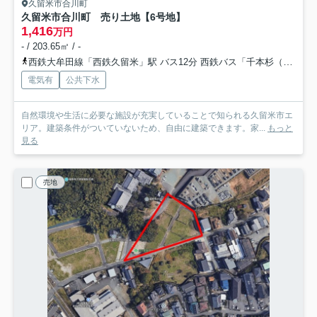
久留米市合川町
久留米市合川町 売り土地【6号地】
1,416
万円
- / 203.65㎡ / -
西鉄大牟田線「西鉄久留米」駅 バス12分 西鉄バス「千本杉（福岡県）」 停歩5分
電気有
公共下水
自然環境や生活に必要な施設が充実していることで知られる久留米市エ
リア。建築条件がついていないため、自由に建築できます。家...
もっと
見る
売地