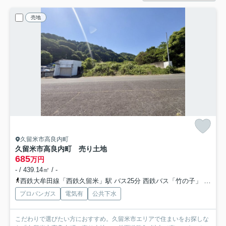
売地
久留米市高良内町
久留米市高良内町 売り土地
685
万円
- / 439.14㎡ / -
西鉄大牟田線「西鉄久留米」駅 バス25分 西鉄バス「竹の子」 停歩7分
プロパンガス
電気有
公共下水
こだわりで選びたい方におすすめ。久留米市エリアで住まいをお探しな