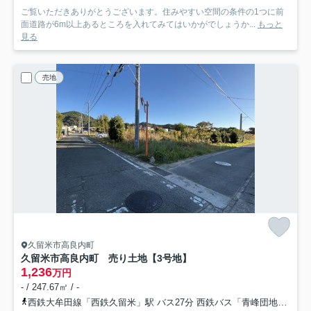
ご覧いただきありがとうございます。住みやすい空間の条件の1つに前
面道路が6m以上あるところを入れてみてはいかがでしょうか...
もっと
見る
売地
久留米市高良内町
久留米市高良内町 売り土地【3号地】
1,236
万円
- / 247.67㎡ / -
西鉄大牟田線「西鉄久留米」駅 バス27分 西鉄バス「青峰団地」 停歩4分