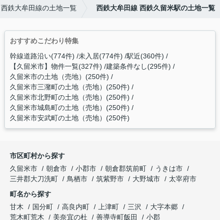
西鉄大牟田線の土地一覧
西鉄大牟田線 西鉄久留米駅の土地一覧
おすすめこだわり特集
幹線道路沿い(774件)
未入居(774件)
駅近(360件)
【久留米市】物件一覧(327件)
建築条件なし(295件)
久留米市の土地（売地）(250件)
久留米市三潴町の土地（売地）(250件)
久留米市北野町の土地（売地）(250件)
久留米市城島町の土地（売地）(250件)
久留米市安武町の土地（売地）(250件)
市区町村から探す
久留米市
朝倉市
小郡市
朝倉郡筑前町
うきは市
三井郡大刀洗町
鳥栖市
筑紫野市
大野城市
太宰府市
町名から探す
甘木
国分町
高良内町
上津町
三沢
大字本郷
荒木町荒木
美奈宜の杜
善導寺町飯田
小郡