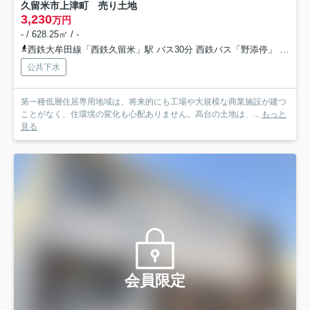
久留米市上津町 売り土地
3,230
万円
- / 628.25㎡ / -
西鉄大牟田線「西鉄久留米」駅 バス30分 西鉄バス「野添停」 停歩9分
公共下水
第一種低層住居専用地域は、将来的にも工場や大規模な商業施設が建つ
ことがなく、住環境の変化も心配ありません。高台の土地は、...
もっと
見る
会員限定