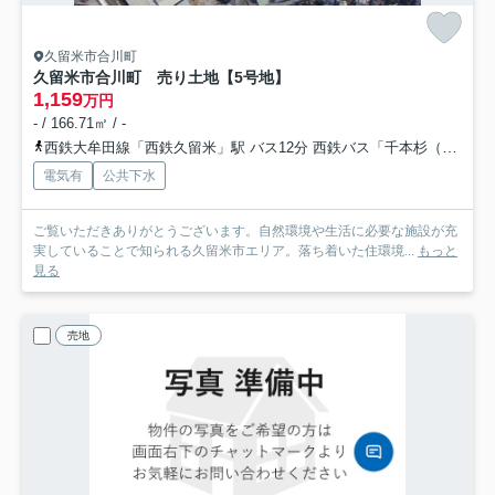
久留米市合川町
久留米市合川町 売り土地【5号地】
1,159
万円
- / 166.71㎡ / -
西鉄大牟田線「西鉄久留米」駅 バス12分 西鉄バス「千本杉（福岡県）」 停歩5分
電気有
公共下水
ご覧いただきありがとうございます。自然環境や生活に必要な施設が充
実していることで知られる久留米市エリア。落ち着いた住環境...
もっと
見る
売地