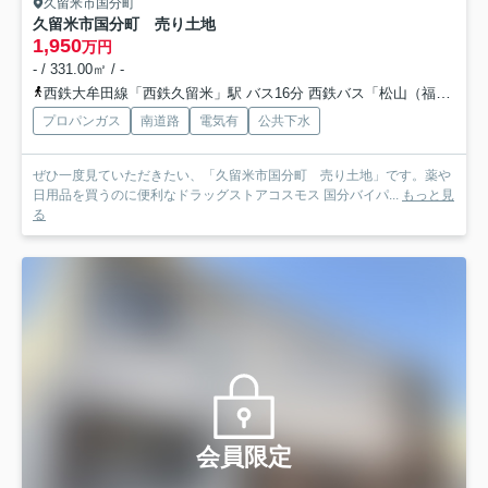
久留米市国分町
久留米市国分町 売り土地
1,950
万円
- / 331.00㎡ / -
西鉄大牟田線「西鉄久留米」駅 バス16分 西鉄バス「松山（福岡県）（バス）」 停歩6分
プロパンガス
南道路
電気有
公共下水
ぜひ一度見ていただきたい、「久留米市国分町 売り土地」です。薬や
日用品を買うのに便利なドラッグストアコスモス 国分バイパ...
もっと見
る
会員限定