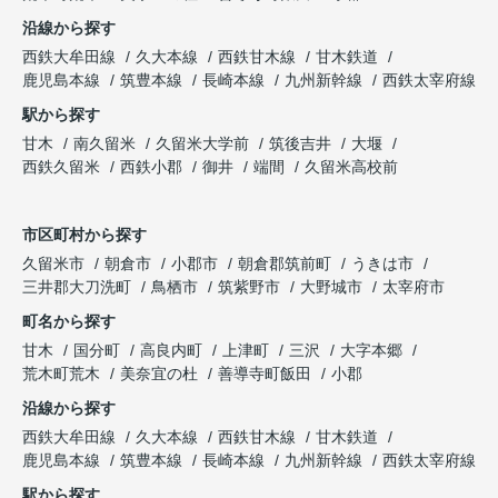
沿線から探す
西鉄大牟田線
久大本線
西鉄甘木線
甘木鉄道
鹿児島本線
筑豊本線
長崎本線
九州新幹線
西鉄太宰府線
駅から探す
甘木
南久留米
久留米大学前
筑後吉井
大堰
西鉄久留米
西鉄小郡
御井
端間
久留米高校前
市区町村から探す
久留米市
朝倉市
小郡市
朝倉郡筑前町
うきは市
三井郡大刀洗町
鳥栖市
筑紫野市
大野城市
太宰府市
町名から探す
甘木
国分町
高良内町
上津町
三沢
大字本郷
荒木町荒木
美奈宜の杜
善導寺町飯田
小郡
沿線から探す
西鉄大牟田線
久大本線
西鉄甘木線
甘木鉄道
鹿児島本線
筑豊本線
長崎本線
九州新幹線
西鉄太宰府線
駅から探す