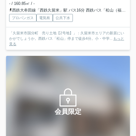
- / 160.85㎡ / -
西鉄大牟田線「西鉄久留米」駅 バス16分 西鉄バス「松山（福岡県）（バス）」 停歩4分
プロパンガス
電気有
公共下水
「久留米市国分町 売り土地【2号地】」：久留米市エリアの新居にい
かがでしょうか。西鉄バス「松山」停まで徒歩4分。小・中学...
もっと
見る
会員限定