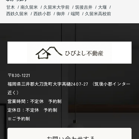
甘木
南久留米
久留米大学前
筑後吉井
大堰
西鉄久留米
西鉄小郡
御井
端間
久留米高校前
〒830-1221
福岡県三井郡大刀洗町大字高樋2407-27 （筑後小郡インター
近く）
営業時間：不定休 予約制
定休日：不定休 予約制
※ご予約制
お問い合わせする