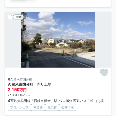
売地
久留米市国分町
久留米市国分町 売り土地
2,150
万円
- / 331.00㎡ / -
西鉄大牟田線「西鉄久留米」駅 バス16分 西鉄バス「松山（福岡県）（バス）」 停歩6分
プロパンガス
南道路
電気有
公共下水