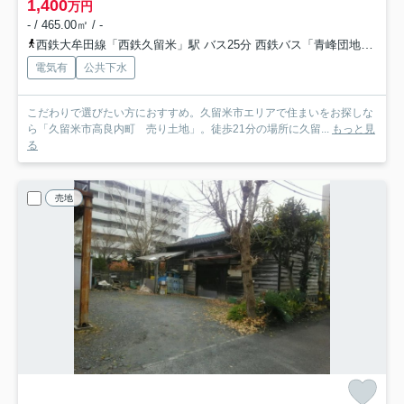
1,400
万円
- / 465.00㎡ / -
西鉄大牟田線「西鉄久留米」駅 バス25分 西鉄バス「青峰団地角停」 停歩4分
電気有
公共下水
こだわりで選びたい方におすすめ。久留米市エリアで住まいをお探しな
ら「久留米市高良内町 売り土地」。徒歩21分の場所に久留...
もっと見
る
売地