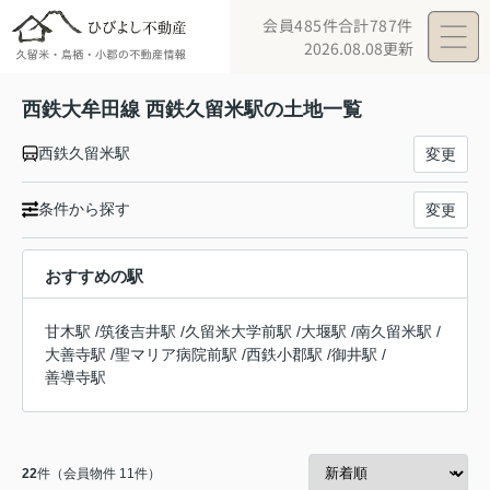
会員485件
合計787件
2026.08.08更新
西鉄大牟田線 西鉄久留米駅の土地一覧
西鉄久留米駅
変更
条件から探す
変更
おすすめの駅
甘木駅
/
筑後吉井駅
/
久留米大学前駅
/
大堰駅
/
南久留米駅
/
大善寺駅
/
聖マリア病院前駅
/
西鉄小郡駅
/
御井駅
/
善導寺駅
22
件（会員物件 11件）